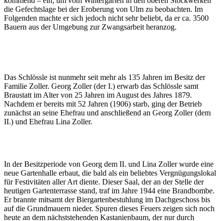
kommend – ein, um vom Wintergarten in den oberen Stockwerken
die Gefechtslage bei der Eroberung von Ulm zu beobachten. Im
Folgenden machte er sich jedoch nicht sehr beliebt, da er ca. 3500
Bauern aus der Umgebung zur Zwangsarbeit heranzog.
Das Schlössle ist nunmehr seit mehr als 135 Jahren im Besitz der
Familie Zoller. Georg Zoller (der I.) erwarb das Schlössle samt
Braustatt im Alter von 25 Jahren im August des Jahres 1879.
Nachdem er bereits mit 52 Jahren (1906) starb, ging der Betrieb
zunächst an seine Ehefrau und anschließend an Georg Zoller (dem
II.) und Ehefrau Lina Zoller.
In der Besitzperiode von Georg dem II. und Lina Zoller wurde eine
neue Gartenhalle erbaut, die bald als ein beliebtes Vergnügungslokal
für Festivitäten aller Art diente. Dieser Saal, der an der Stelle der
heutigen Gartenterrasse stand, traf im Jahre 1944 eine Brandbombe.
Er brannte mitsamt der Biergartenbestuhlung im Dachgeschoss bis
auf die Grundmauern nieder. Spuren dieses Feuers zeigen sich noch
heute an dem nächststehenden Kastanienbaum, der nur durch