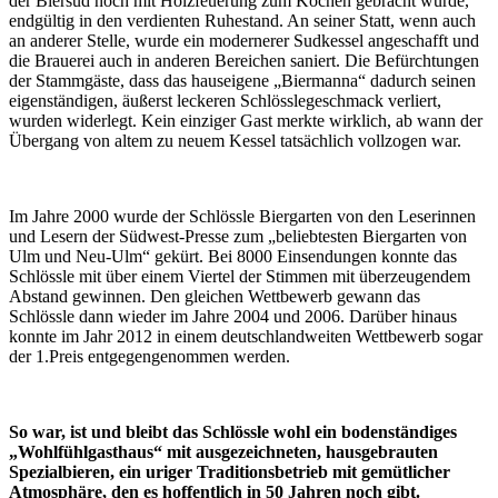
der Biersud noch mit Holzfeuerung zum Kochen gebracht wurde,
endgültig in den verdienten Ruhestand. An seiner Statt, wenn auch
an anderer Stelle, wurde ein modernerer Sudkessel angeschafft und
die Brauerei auch in anderen Bereichen saniert. Die Befürchtungen
der Stammgäste, dass das hauseigene „Biermanna“ dadurch seinen
eigenständigen, äußerst leckeren Schlösslegeschmack verliert,
wurden widerlegt. Kein einziger Gast merkte wirklich, ab wann der
Übergang von altem zu neuem Kessel tatsächlich vollzogen war.
Im Jahre 2000 wurde der Schlössle Biergarten von den Leserinnen
und Lesern der Südwest-Presse zum „beliebtesten Biergarten von
Ulm und Neu-Ulm“ gekürt. Bei 8000 Einsendungen konnte das
Schlössle mit über einem Viertel der Stimmen mit überzeugendem
Abstand gewinnen. Den gleichen Wettbewerb gewann das
Schlössle dann wieder im Jahre 2004 und 2006. Darüber hinaus
konnte im Jahr 2012 in einem deutschlandweiten Wettbewerb sogar
der 1.Preis entgegengenommen werden.
So war, ist und bleibt das Schlössle wohl ein bodenständiges
„Wohlfühlgasthaus“ mit ausgezeichneten, hausgebrauten
Spezialbieren, ein uriger Traditionsbetrieb mit gemütlicher
Atmosphäre, den es hoffentlich in 50 Jahren noch gibt.