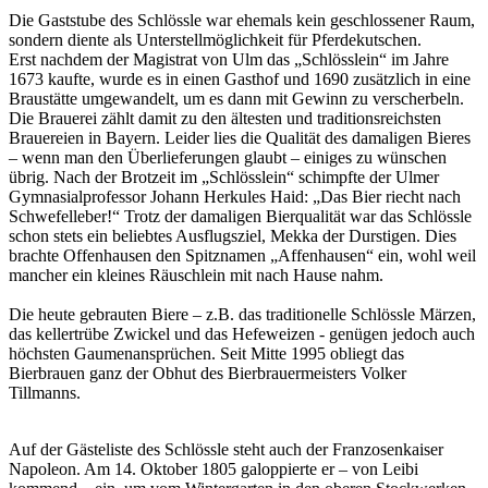
Die Gaststube des Schlössle war ehemals kein geschlossener Raum,
sondern diente als Unterstellmöglichkeit für Pferdekutschen.
Erst nachdem der Magistrat von Ulm das „Schlösslein“ im Jahre
1673 kaufte, wurde es in einen Gasthof und 1690 zusätzlich in eine
Braustätte umgewandelt, um es dann mit Gewinn zu verscherbeln.
Die Brauerei zählt damit zu den ältesten und traditionsreichsten
Brauereien in Bayern. Leider lies die Qualität des damaligen Bieres
– wenn man den Überlieferungen glaubt – einiges zu wünschen
übrig. Nach der Brotzeit im „Schlösslein“ schimpfte der Ulmer
Gymnasialprofessor Johann Herkules Haid: „Das Bier riecht nach
Schwefelleber!“ Trotz der damaligen Bierqualität war das Schlössle
schon stets ein beliebtes Ausflugsziel, Mekka der Durstigen. Dies
brachte Offenhausen den Spitznamen „Affenhausen“ ein, wohl weil
mancher ein kleines Räuschlein mit nach Hause nahm.
Die heute gebrauten Biere – z.B. das traditionelle Schlössle Märzen,
das kellertrübe Zwickel und das Hefeweizen - genügen jedoch auch
höchsten Gaumenansprüchen. Seit Mitte 1995 obliegt das
Bierbrauen ganz der Obhut des Bierbrauermeisters Volker
Tillmanns.
Auf der Gästeliste des Schlössle steht auch der Franzosenkaiser
Napoleon. Am 14. Oktober 1805 galoppierte er – von Leibi